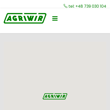
tel: +48 739 030 104
Toggle
☰
navigation