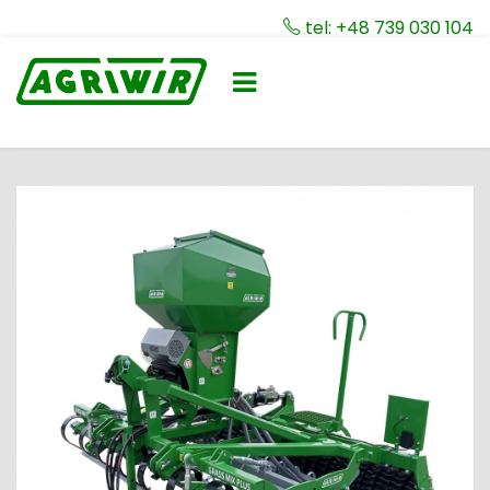
tel: +48 739 030 104
Toggle
☰
navigation