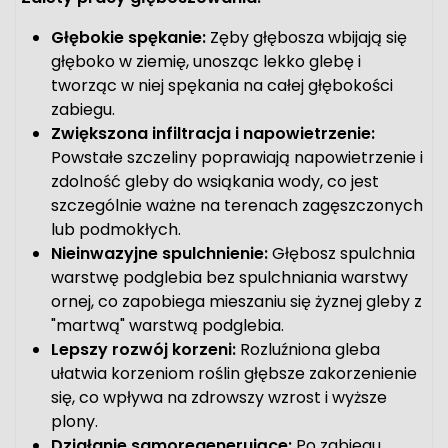
Głębokie spękanie:
Zęby głębosza wbijają się
głęboko w ziemię, unosząc lekko glebę i
tworząc w niej spękania na całej głębokości
zabiegu.
Zwiększona infiltracja i napowietrzenie:
Powstałe szczeliny poprawiają napowietrzenie i
zdolność gleby do wsiąkania wody, co jest
szczególnie ważne na terenach zagęszczonych
lub podmokłych.
Nieinwazyjne spulchnienie:
Głębosz spulchnia
warstwę podglebia bez spulchniania warstwy
ornej, co zapobiega mieszaniu się żyznej gleby z
"martwą" warstwą podglebia.
Lepszy rozwój korzeni:
Rozluźniona gleba
ułatwia korzeniom roślin głębsze zakorzenienie
się, co wpływa na zdrowszy wzrost i wyższe
plony.
Działanie samoregenerujące:
Po zabiegu,