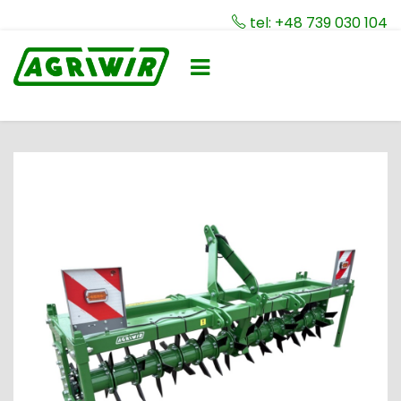
tel: +48 739 030 104
Toggle
☰
navigation