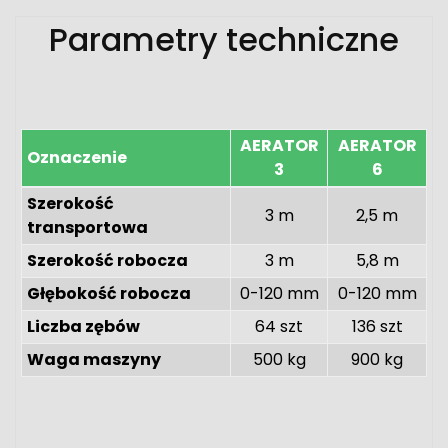
Parametry techniczne
AERATOR
AERATOR
Oznaczenie
3
6
Szerokość
3 m
2,5 m
transportowa
Szerokość robocza
3 m
5,8 m
Głębokość robocza
0-120 mm
0-120 mm
Liczba zębów
64 szt
136 szt
Waga maszyny
500 kg
900 kg